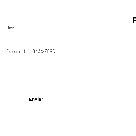
Sobrenome
Telefone
Enviar
© 2021 por Laug
reservados.